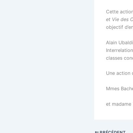
Cette action
et Vie des 
objectif d’e
Alain Ubald
Interrelati
classes con
Une action 
Mmes Bachell
et madame V
PRÉCÉDENT