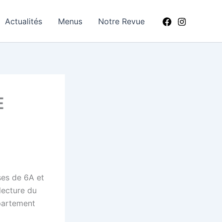
Actualités
Menus
Notre Revue
E
ses de 6A et
lecture du
épartement