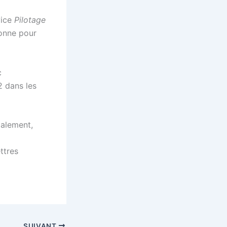
vice
Pilotage
onne pour
c
2 dans les
ialement,
ttres
SUIVANT