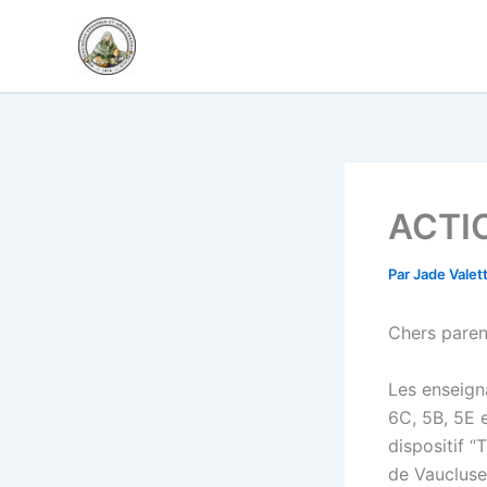
Aller
au
contenu
ACTI
Par
Jade Valet
Chers paren
Les enseigna
6C, 5B, 5E e
dispositif 
de Vaucluse