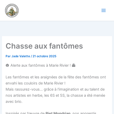
Aller
au
contenu
Chasse aux fantômes
Par
Jade Valette
/
21 octobre 2025
🎃 Alerte aux fantômes à Marie Rivier ! 👻
Les fantômes et les araignées de la fête des fantômes ont
envahi les couloirs de Marie Rivier !
Mais rassurez-vous… grâce à l’imagination et au talent de
nos artistes en herbe, les 6S et 5S, la chasse a été menée
avec brio.
Inspirés par l’œuvre de
Piet Mondrian
, nos apprentis