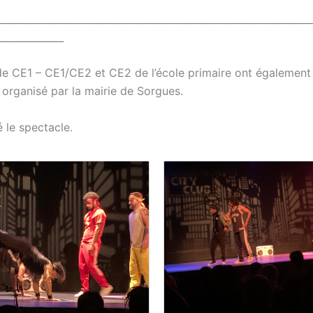
_________________________________________________________________
_____________
de CE1 – CE1/CE2 et CE2 de l’école primaire ont également 
 organisé par la mairie de Sorgues.
é le spectacle.