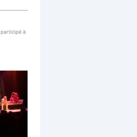
_____________
participé à