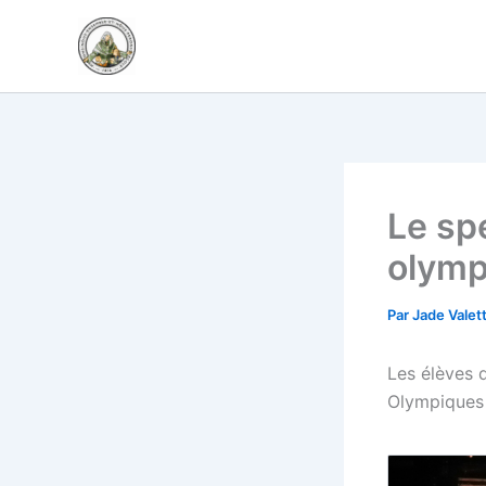
Aller
au
contenu
Le sp
olymp
Par
Jade Valet
Les élèves 
Olympiques