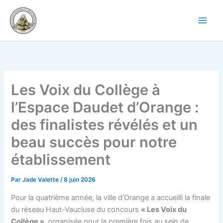
Aller
au
contenu
Les Voix du Collège à
l’Espace Daudet d’Orange :
des finalistes révélés et un
beau succès pour notre
établissement
Par
Jade Valette
/
8 juin 2026
Pour la quatrième année, la ville d’Orange a accueilli la finale
du réseau Haut-Vaucluse du concours
« Les Voix du
Collège »
, organisée pour la première fois au sein de