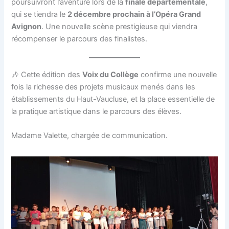
poursuivront l’aventure lors de la
finale départementale
,
qui se tiendra le
2 décembre prochain à l’Opéra Grand
Avignon
. Une nouvelle scène prestigieuse qui viendra
récompenser le parcours des finalistes.
🎶 Cette édition des
Voix du Collège
confirme une nouvelle
fois la richesse des projets musicaux menés dans les
établissements du Haut-Vaucluse, et la place essentielle de
la pratique artistique dans le parcours des élèves.
Madame Valette, chargée de communication.