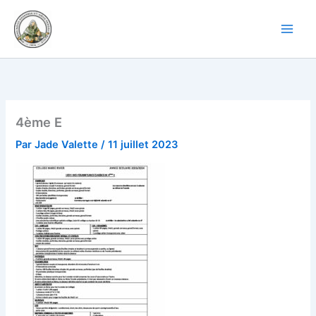
Aller
au
contenu
4ème E
Par
Jade Valette
/
11 juillet 2023