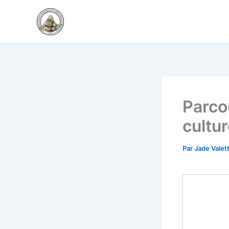
Aller
au
contenu
Parco
cultur
Par
Jade Valet