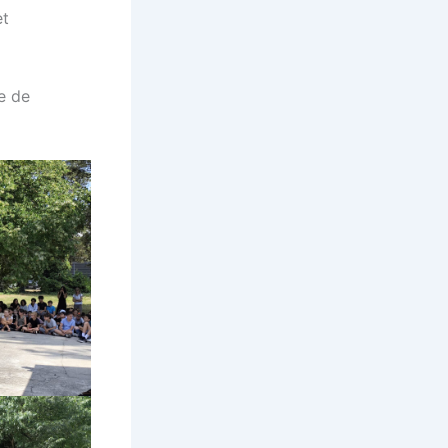
et
e de