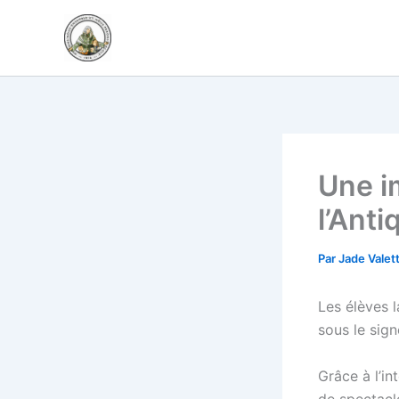
Aller
au
contenu
Une i
l’Anti
Par
Jade Valet
Les élèves l
sous le sign
Grâce à l’in
de spectacl