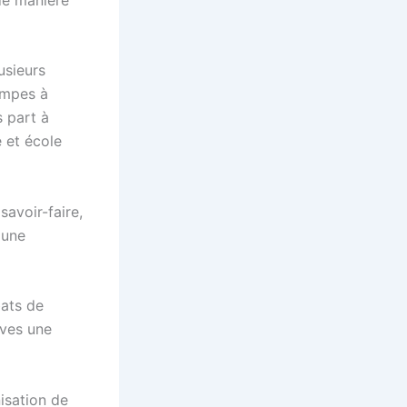
usieurs
lampes à
s part à
e et école
avoir-faire,
 une
bats de
èves une
isation de