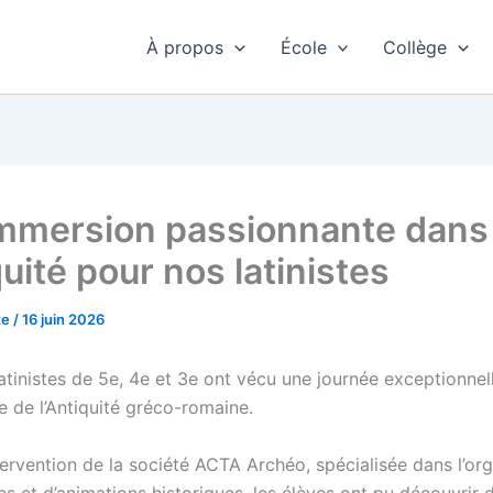
À propos
École
Collège
mmersion passionnante dans
quité pour nos latinistes
te
/
16 juin 2026
atinistes de 5e, 4e et 3e ont vécu une journée exceptionnel
e de l’Antiquité gréco-romaine.
tervention de la société ACTA Archéo, spécialisée dans l’or
es et d’animations historiques, les élèves ont pu découvrir