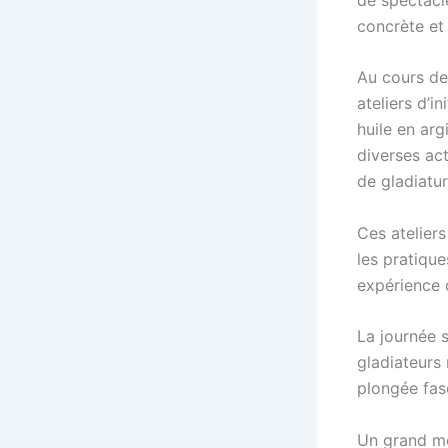
concrète et 
Au cours de
ateliers d’i
huile en arg
diverses act
de gladiatur
Ces atelier
les pratique
expérience o
La journée 
gladiateurs 
plongée fasc
Un grand mer