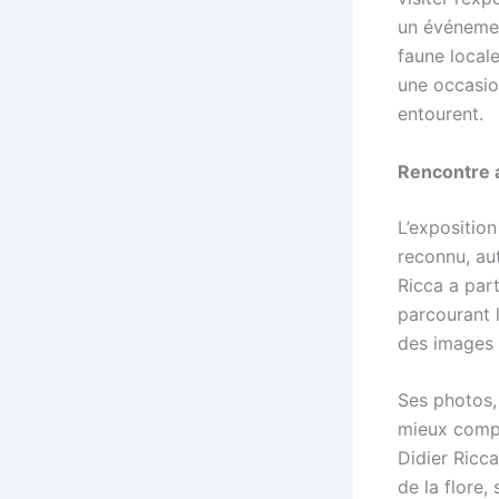
un événement
faune locale
une occasion
entourent.
Rencontre a
L’expositio
reconnu, aut
Ricca a par
parcourant
des images 
Ses photos, 
mieux compr
Didier Ricca
de la flore,