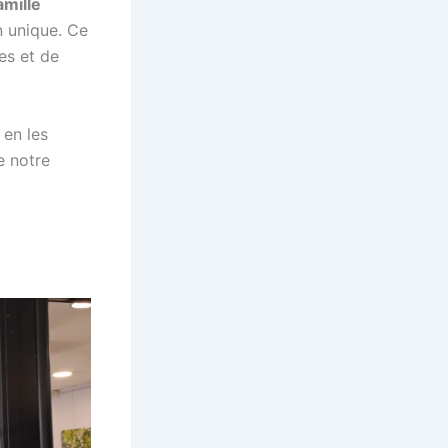
amille
n unique. Ce
es et de
 en les
e notre