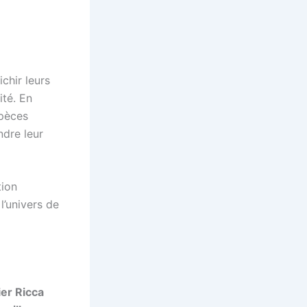
ichir leurs
ité. En
spèces
ndre leur
tion
l’univers de
ier Ricca