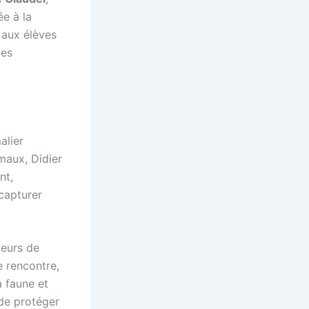
ée à la
t aux élèves
les
alier
maux, Didier
nt,
capturer
teurs de
e rencontre,
a faune et
 de protéger