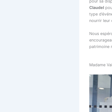
pour sa disp
Claudel
pour
type d’événe
nourrir leur
Nous espéro
encouragean
patrimoine n
Madame Val