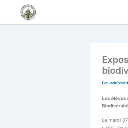
Aller
au
contenu
Expos
biodiv
Par
Jade Valet
Les élèves 
Biodiversit
Le mardi 07
visiter l’ex