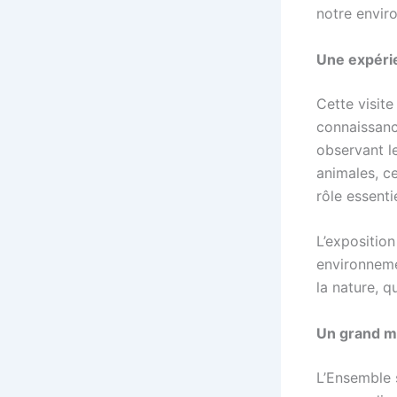
notre envir
Une expérie
Cette visite
connaissance
observant le
animales, c
rôle essenti
L’exposition
environnemen
la nature, q
Un grand me
L’Ensemble 