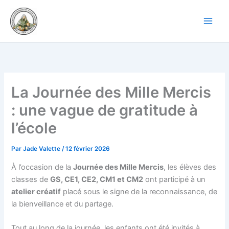
Aller
au
contenu
La Journée des Mille Mercis
: une vague de gratitude à
l’école
Par
Jade Valette
/
12 février 2026
À l’occasion de la
Journée des Mille Mercis
, les élèves des
classes de
GS, CE1, CE2, CM1 et CM2
ont participé à un
atelier créatif
placé sous le signe de la reconnaissance, de
la bienveillance et du partage.
Tout au long de la journée, les enfants ont été invités à