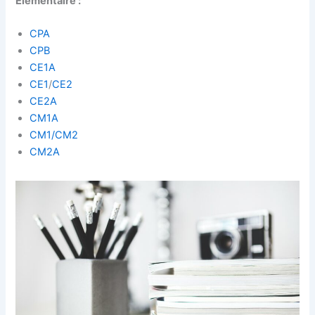
Elémentaire :
CPA
CPB
CE1A
CE1
/
CE2
CE2A
CM1A
CM1/CM2
CM2A