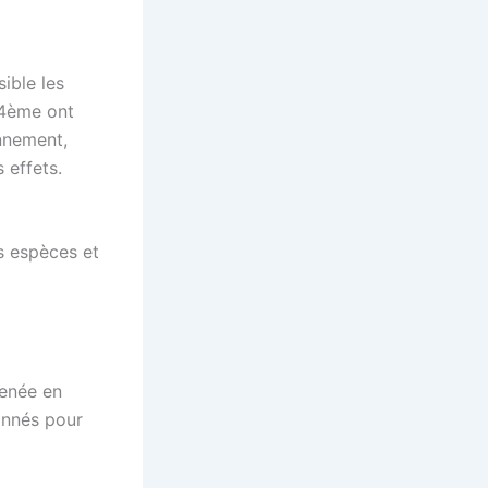
ible les
 4ème ont
onnement,
 effets.
es espèces et
menée en
ionnés pour