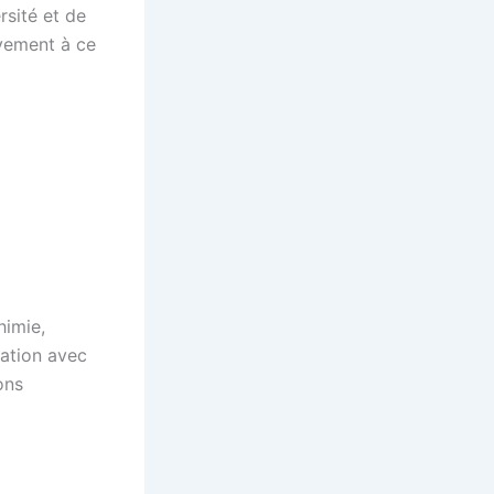
rsité et de
vement à ce
himie,
lation avec
ons