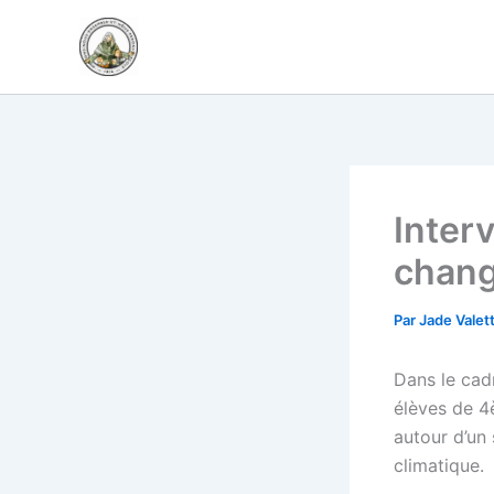
Aller
au
contenu
Interv
chang
Par
Jade Valet
Dans le cad
élèves de 4
autour d’un
climatique.