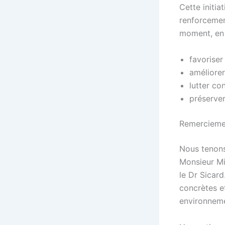
Cette initia
renforcemen
moment, en 
favoriser
améliorer 
lutter con
préserver
Remercieme
Nous tenons
Monsieur Mir
le Dr Sicar
concrètes et
environneme