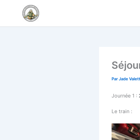
Aller
au
contenu
Séjou
Par
Jade Valet
Journée 1 :
Le train :