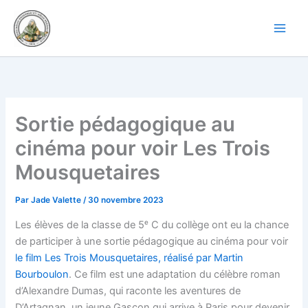
Aller
au
contenu
Sortie pédagogique au
cinéma pour voir Les Trois
Mousquetaires
Par
Jade Valette
/
30 novembre 2023
Les élèves de la classe de 5ᵉ C du collège ont eu la chance
de participer à une sortie pédagogique au cinéma pour voir
le film Les Trois Mousquetaires, réalisé par Martin
Bourboulon
. Ce film est une adaptation du célèbre roman
d’Alexandre Dumas, qui raconte les aventures de
D’Artagnan, un jeune Gascon qui arrive à Paris pour devenir