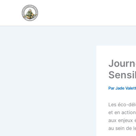
Aller
au
contenu
Journ
Sensib
Par
Jade Valet
Les éco-dél
et en action
aux enjeux 
au sein de l