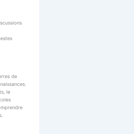
iscussions
x
gestes
erres de
nnaissances.
s, le
coles
comprendre
s.