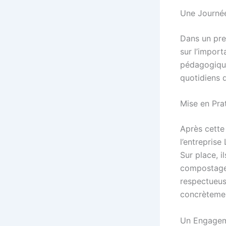
Une Journée
Dans un prem
sur l’import
pédagogique
quotidiens 
Mise en Prat
Après cette
l’entreprise
Sur place, i
compostage,
respectueus
concrètement
Un Engageme