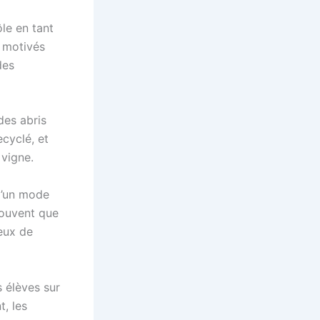
ôle en tant
s motivés
des
 des abris
ecyclé, et
 vigne.
d’un mode
rouvent que
eux de
s élèves sur
, les