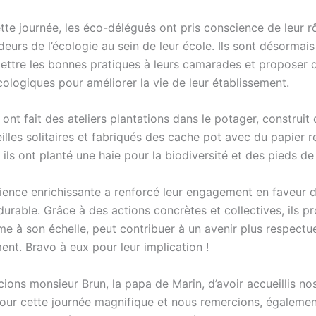
tte journée, les éco-délégués ont pris conscience de leur r
eurs de l’écologie au sein de leur école. Ils sont désormai
ettre les bonnes pratiques à leurs camarades et proposer 
écologiques pour améliorer la vie de leur établissement.
s ont fait des ateliers plantations dans le potager, construit
illes solitaires et fabriqués des cache pot avec du papier r
, ils ont planté une haie pour la biodiversité et des pieds de
ience enrichissante a renforcé leur engagement en faveur 
durable. Grâce à des actions concrètes et collectives, ils p
e à son échelle, peut contribuer à un avenir plus respectu
ent. Bravo à eux pour leur implication !
ions monsieur Brun, la papa de Marin, d’avoir accueillis no
pour cette journée magnifique et nous remercions, également