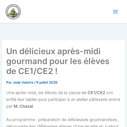
Aller
au
contenu
Un délicieux après-midi
gourmand pour les élèves
de CE1/CE2 !
Par
Jade Valette
/
9 juillet 2026
Une après-midi, les élèves de la classe de
CE1/CE2
ont
enfilé leur tablier pour participer à un atelier pâtisserie animé
par
M. Chazal
.
Au programme : préparation de délicieuses gourmandises,
découverte des différentes étapes d’une recette et, surtout,