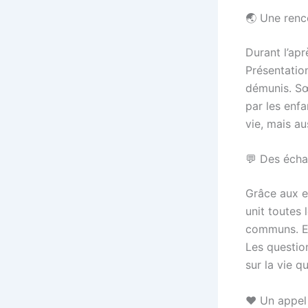
🌏 Une renc
Durant l’ap
Présentatio
démunis. Sœ
par les enfa
vie, mais au
💬 Des écha
Grâce aux ex
unit toutes 
communs. E
Les question
sur la vie q
❤️ Un appel 