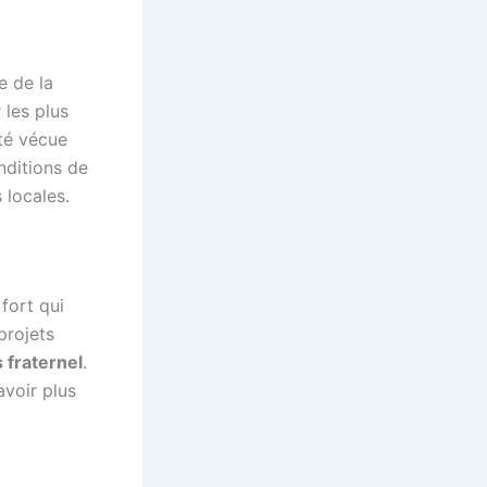
e de la
 les plus
té vécue
onditions de
 locales.
fort qui
projets
 fraternel
.
avoir plus