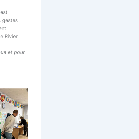
 est
s gestes
ent
e Rivier.
nue et pour