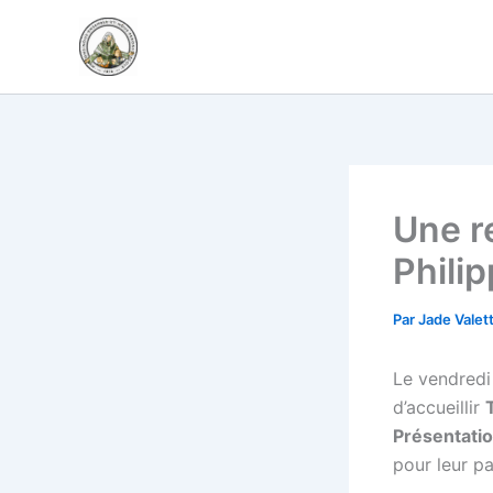
Aller
au
contenu
Une r
Philip
Par
Jade Valet
Le vendredi
d’accueillir
Présentati
pour leur p