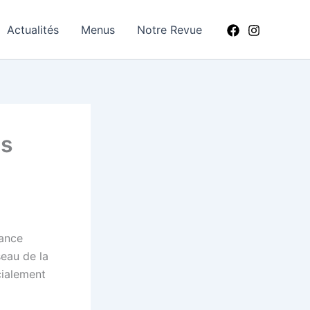
Actualités
Menus
Notre Revue
es
hance
seau de la
cialement