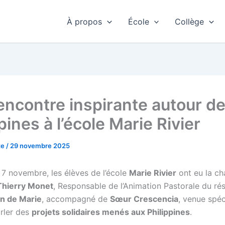
À propos
École
Collège
encontre inspirante autour d
pines à l’école Marie Rivier
te
/
29 novembre 2025
 7 novembre, les élèves de l’école
Marie Rivier
ont eu la c
Thierry Monet
, Responsable de l’Animation Pastorale du ré
on de Marie
, accompagné de
Sœur Crescencia
, venue spé
arler des
projets solidaires menés aux Philippines
.