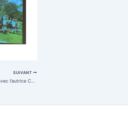
SUIVANT
Atelier d’écriture avec l’autrice Calouan : Une expérience créative au collège