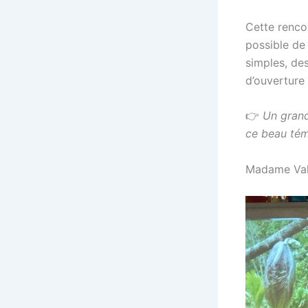
Cette renco
possible d
simples, de
d’ouverture 
👉
Un grand
ce beau tém
Madame Val